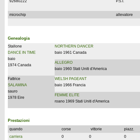
92680222
P.S.I.
microchip
allevatore
Genealogia
Stallone
NORTHERN DANCER
DANCE IN TIME
baio 1961 Canada
baio
ALLEGRO
1974 Canada
baio 1960 Stati Uniti d'America
Fattrice
WELSH PAGEANT
SALAMINA
baio 1966 Francia
sauro
FEMME ELITE
1978 Eire
roano 1969 Stati Uniti d'America
Prestazioni
quando
corse
vittorie
piazz.
carriera
0
0
0