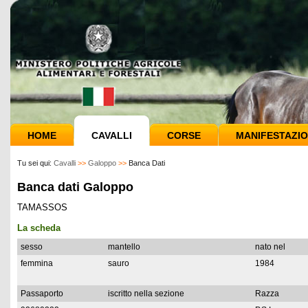
HOME
CAVALLI
CORSE
MANIFESTAZIO
Tu sei qui:
Cavalli
>>
Galoppo
>>
Banca Dati
Banca dati Galoppo
TAMASSOS
La scheda
sesso
mantello
nato nel
femmina
sauro
1984
Passaporto
iscritto nella sezione
Razza