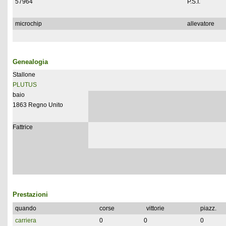
57964
P.S.I.
microchip
allevatore
Genealogia
Stallone
PLUTUS
baio
1863 Regno Unito
Fattrice
Prestazioni
quando
corse
vittorie
piazz.
carriera
0
0
0