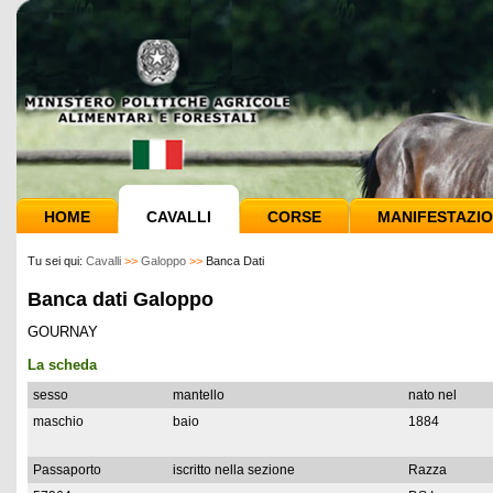
HOME
CAVALLI
CORSE
MANIFESTAZIO
Tu sei qui:
Cavalli
>>
Galoppo
>>
Banca Dati
Banca dati Galoppo
GOURNAY
La scheda
sesso
mantello
nato nel
maschio
baio
1884
Passaporto
iscritto nella sezione
Razza