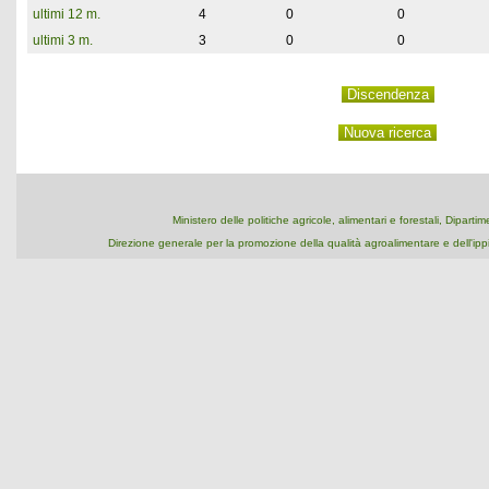
ultimi 12 m.
4
0
0
ultimi 3 m.
3
0
0
Ministero delle politiche agricole, alimentari e forestali, Dipart
Direzione generale per la promozione della qualità agroalimentare e dell'