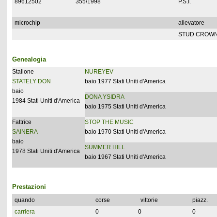
89612502
355/1998
P.S.I.
microchip
allevatore
STUD CROWN
Genealogia
Stallone
NUREYEV
STATELY DON
baio 1977 Stati Uniti d'America
baio
DONA YSIDRA
1984 Stati Uniti d'America
baio 1975 Stati Uniti d'America
Fattrice
STOP THE MUSIC
SAINERA
baio 1970 Stati Uniti d'America
baio
SUMMER HILL
1978 Stati Uniti d'America
baio 1967 Stati Uniti d'America
Prestazioni
quando
corse
vittorie
piazz.
carriera
0
0
0