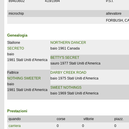
89403602
419/1994
P.S.I.
microchip
allevatore
FORBUSH, C
Genealogia
Stallone
NORTHERN DANCER
SECRETO
baio 1961 Canada
baio
BETTY'S SECRET
1981 Stati Uniti d'America
sauro 1977 Stati Uniti d'America
Fattrice
DARBY CREEK ROAD
NOTHING SWEETER
baio 1975 Stati Uniti d'America
baio
SWEET NOTHINGS
1981 Stati Uniti d'America
baio 1969 Stati Uniti d'America
Prestazioni
quando
corse
vittorie
piazz.
carriera
0
0
0