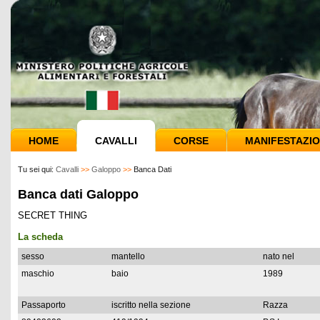
HOME
CAVALLI
CORSE
MANIFESTAZIO
Tu sei qui:
Cavalli
>>
Galoppo
>>
Banca Dati
Banca dati Galoppo
SECRET THING
La scheda
sesso
mantello
nato nel
maschio
baio
1989
Passaporto
iscritto nella sezione
Razza