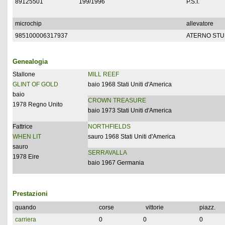
89125501
199/1996
P.S.I.
microchip
allevatore
985100006317937
ATERNO ST
Genealogia
Stallone
MILL REEF
GLINT OF GOLD
baio 1968 Stati Uniti d'America
baio
CROWN TREASURE
1978 Regno Unito
baio 1973 Stati Uniti d'America
Fattrice
NORTHFIELDS
WHEN LIT
sauro 1968 Stati Uniti d'America
sauro
SERRAVALLA
1978 Eire
baio 1967 Germania
Prestazioni
quando
corse
vittorie
piazz.
carriera
0
0
0