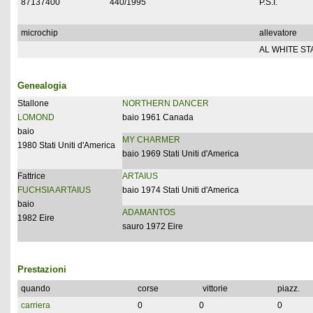
87137400
440/1995
P.S.I.
microchip
allevatore
AL WHITE ST
Genealogia
Stallone
NORTHERN DANCER
LOMOND
baio 1961 Canada
baio
MY CHARMER
1980 Stati Uniti d'America
baio 1969 Stati Uniti d'America
Fattrice
ARTAIUS
FUCHSIA ARTAIUS
baio 1974 Stati Uniti d'America
baio
ADAMANTOS
1982 Eire
sauro 1972 Eire
Prestazioni
quando
corse
vittorie
piazz.
carriera
0
0
0