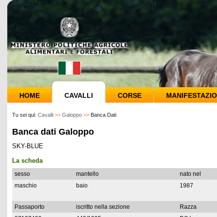
HOME
CAVALLI
CORSE
MANIFESTAZIO
Tu sei qui:
Cavalli
>>
Galoppo
>>
Banca Dati
Banca dati Galoppo
SKY-BLUE
La scheda
sesso
mantello
nato nel
maschio
baio
1987
Passaporto
iscritto nella sezione
Razza