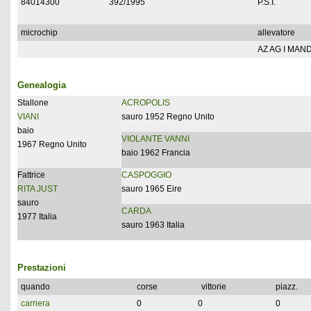
84014300
392/1995
P.S.I.
microchip
allevatore
AZ AG I MAN
Genealogia
Stallone
ACROPOLIS
VIANI
sauro 1952 Regno Unito
baio
VIOLANTE VANNI
1967 Regno Unito
baio 1962 Francia
Fattrice
CASPOGGIO
RITA JUST
sauro 1965 Eire
sauro
CARDA
1977 Italia
sauro 1963 Italia
Prestazioni
quando
corse
vittorie
piazz.
carriera
0
0
0