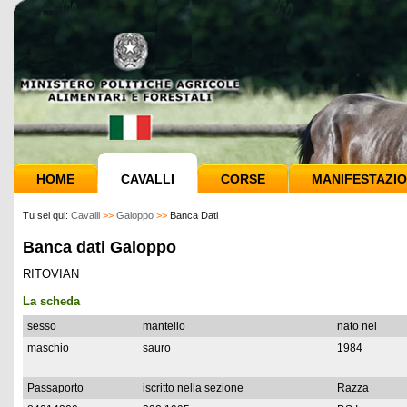
HOME
CAVALLI
CORSE
MANIFESTAZIO
Tu sei qui:
Cavalli
>>
Galoppo
>>
Banca Dati
Banca dati Galoppo
RITOVIAN
La scheda
sesso
mantello
nato nel
maschio
sauro
1984
Passaporto
iscritto nella sezione
Razza