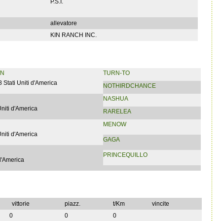
P.S.I.
allevatore
KIN RANCH INC.
ON
TURN-TO
 Stati Uniti d'America
NOTHIRDCHANCE
NASHUA
Uniti d'America
RARELEA
MENOW
Uniti d'America
GAGA
PRINCEQUILLO
 d'America
vittorie
piazz.
t/Km
vincite
0
0
0