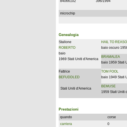
84066102
396/1994
microchip
Genealogia
Stallone
HAIL TO REAS
ROBERTO
baio oscuro 1958
baio
BRAMALEA
1969 Stati Uniti d'America
baio 1959 Stati 
Fattrice
TOM FOOL
BEFUDDLED
baio 1949 Stati 
BEMUSE
Stati Uniti d'America
1959 Stati Uniti
Prestazioni
quando
corse
carriera
0