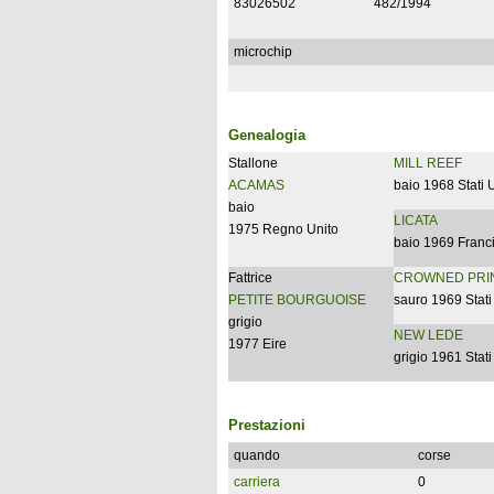
83026502
482/1994
microchip
Genealogia
Stallone
MILL REEF
ACAMAS
baio 1968 Stati 
baio
LICATA
1975 Regno Unito
baio 1969 Franc
Fattrice
CROWNED PRI
PETITE BOURGUOISE
sauro 1969 Stati
grigio
NEW LEDE
1977 Eire
grigio 1961 Stati
Prestazioni
quando
corse
carriera
0