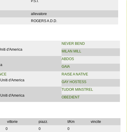
P.S.I.
allevatore
ROGERS A.D.D.
NEVER BEND
Uniti d'America
MILAN MILL
ABDOS
ia
GAIA
NCE
RAISE A NATIVE
 Uniti d'America
GAY HOSTESS
TUDOR MINSTREL
 Uniti d'America
OBEDIENT
vittorie
piazz.
t/Km
vincite
0
0
0