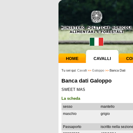
HOME
CAVALLI
CO
Tu sei qui:
Cavalli
>>
Galoppo
>>
Banca Dati
Banca dati Galoppo
SWEET MAS
La scheda
sesso
mantello
maschio
grigio
Passaporto
iscritto nella sezion