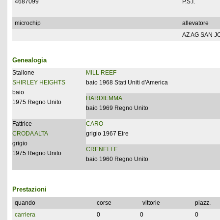
4687099
P.S.I.
microchip
allevatore
AZ AG SAN J
Genealogia
Stallone
MILL REEF
SHIRLEY HEIGHTS
baio 1968 Stati Uniti d'America
baio
HARDIEMMA
1975 Regno Unito
baio 1969 Regno Unito
Fattrice
CARO
CRODA ALTA
grigio 1967 Eire
grigio
CRENELLE
1975 Regno Unito
baio 1960 Regno Unito
Prestazioni
quando
corse
vittorie
piazz.
carriera
0
0
0