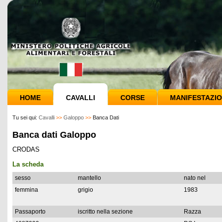
HOME
CAVALLI
CORSE
MANIFESTAZIO
Tu sei qui:
Cavalli
>>
Galoppo
>>
Banca Dati
Banca dati Galoppo
CRODAS
La scheda
sesso
mantello
nato nel
femmina
grigio
1983
Passaporto
iscritto nella sezione
Razza