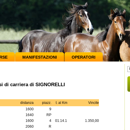
RSE
MANIFESTAZIONI
OPERATORI
si di carriera di SIGNORELLI
distanza
piazz.
t. al Km
Vincite
1600
9
1640
RP
1600
4
01.14.1
1.350,00
2060
R