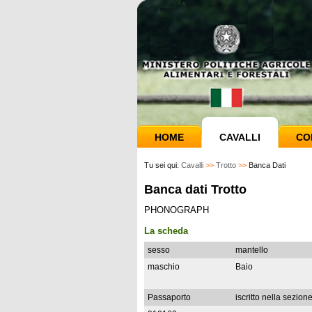
HOME
CAVALLI
CO
Tu sei qui:
Cavalli
>>
Trotto
>>
Banca Dati
Banca dati Trotto
PHONOGRAPH
La scheda
sesso
mantello
maschio
Baio
Passaporto
iscritto nella sezion