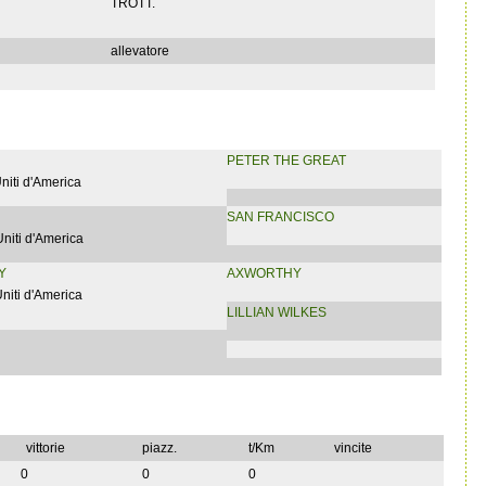
TROTT.
allevatore
PETER THE GREAT
Uniti d'America
SAN FRANCISCO
Uniti d'America
Y
AXWORTHY
Uniti d'America
LILLIAN WILKES
vittorie
piazz.
t/Km
vincite
0
0
0