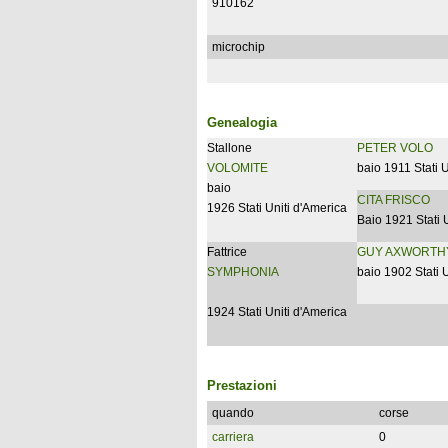
910162
microchip
Genealogia
Stallone
PETER VOLO
VOLOMITE
baio 1911 Stati 
baio
CITA FRISCO
1926 Stati Uniti d'America
Baio 1921 Stati 
Fattrice
GUY AXWORTH
SYMPHONIA
baio 1902 Stati 
1924 Stati Uniti d'America
Prestazioni
quando
corse
carriera
0