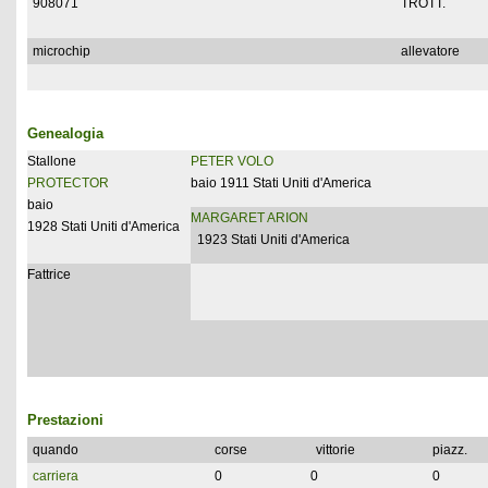
908071
TROTT.
microchip
allevatore
Genealogia
Stallone
PETER VOLO
PROTECTOR
baio 1911 Stati Uniti d'America
baio
MARGARET ARION
1928 Stati Uniti d'America
1923 Stati Uniti d'America
Fattrice
Prestazioni
quando
corse
vittorie
piazz.
carriera
0
0
0