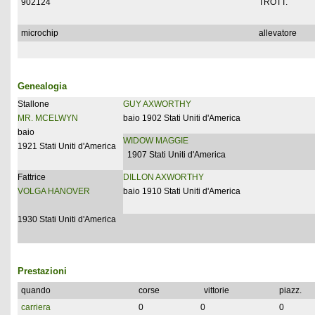
902124
TROTT.
microchip
allevatore
Genealogia
Stallone
GUY AXWORTHY
MR. MCELWYN
baio 1902 Stati Uniti d'America
baio
WIDOW MAGGIE
1921 Stati Uniti d'America
1907 Stati Uniti d'America
Fattrice
DILLON AXWORTHY
VOLGA HANOVER
baio 1910 Stati Uniti d'America
1930 Stati Uniti d'America
Prestazioni
quando
corse
vittorie
piazz.
carriera
0
0
0