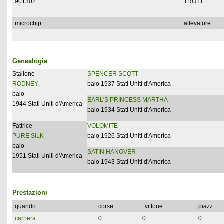
901302
TROTT.
microchip
allevatore
Genealogia
Stallone
SPENCER SCOTT
RODNEY
baio 1937 Stati Uniti d'America
baio
EARL'S PRINCESS MARTHA
1944 Stati Uniti d'America
baio 1934 Stati Uniti d'America
Fattrice
VOLOMITE
PURE SILK
baio 1926 Stati Uniti d'America
baio
SATIN HANOVER
1951 Stati Uniti d'America
baio 1943 Stati Uniti d'America
Prestazioni
quando
corse
vittorie
piazz.
carriera
0
0
0