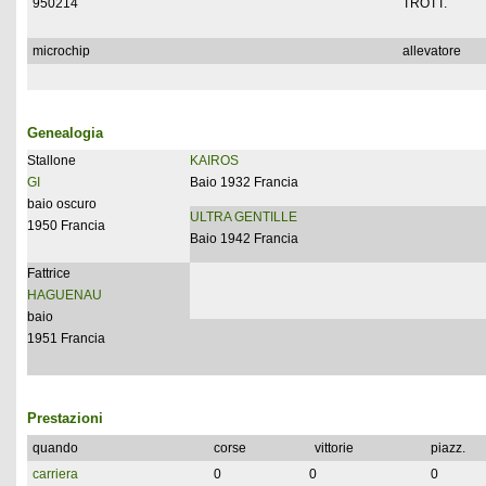
950214
TROTT.
microchip
allevatore
Genealogia
Stallone
KAIROS
GI
Baio 1932 Francia
baio oscuro
ULTRA GENTILLE
1950 Francia
Baio 1942 Francia
Fattrice
HAGUENAU
baio
1951 Francia
Prestazioni
quando
corse
vittorie
piazz.
carriera
0
0
0