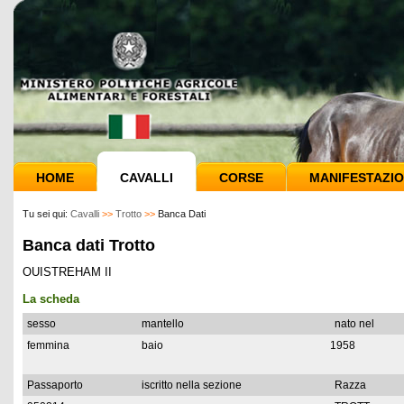
HOME
CAVALLI
CORSE
MANIFESTAZIO
Tu sei qui:
Cavalli
>>
Trotto
>>
Banca Dati
Banca dati Trotto
OUISTREHAM II
La scheda
sesso
mantello
nato nel
femmina
baio
1958
Passaporto
iscritto nella sezione
Razza