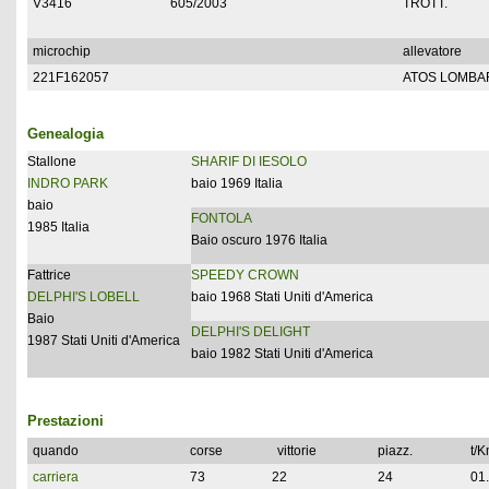
V3416
605/2003
TROTT.
microchip
allevatore
221F162057
ATOS LOMBAR
Genealogia
Stallone
SHARIF DI IESOLO
INDRO PARK
baio 1969 Italia
baio
FONTOLA
1985 Italia
Baio oscuro 1976 Italia
Fattrice
SPEEDY CROWN
DELPHI'S LOBELL
baio 1968 Stati Uniti d'America
Baio
DELPHI'S DELIGHT
1987 Stati Uniti d'America
baio 1982 Stati Uniti d'America
Prestazioni
quando
corse
vittorie
piazz.
t/
carriera
73
22
24
01