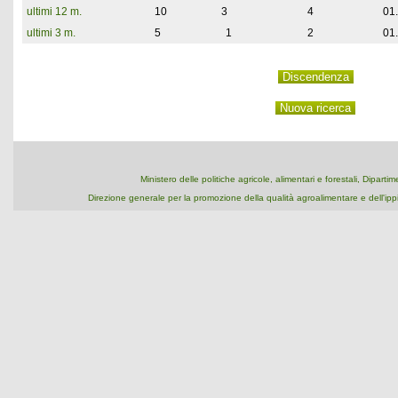
ultimi 12 m.
10
3
4
01
ultimi 3 m.
5
1
2
01
Ministero delle politiche agricole, alimentari e forestali, Dipart
Direzione generale per la promozione della qualità agroalimentare e dell'