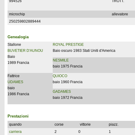
994526
TROTT.
microchip
allevatore
250259802889444
Genealogia
Stallone
ROYAL PRESTIGE
BUVETIER D'AUNOU
Baio oscuro 1983 Stati Uniti d'America
Baio
NESMILE
1989 Francia
baio 1975 Francia
Fattrice
QUIOCO
UDAMES
baio 1960 Francia
baio
GADAMES
1986 Francia
baio 1972 Francia
Prestazioni
quando
corse
vittorie
piazz.
carriera
2
0
1