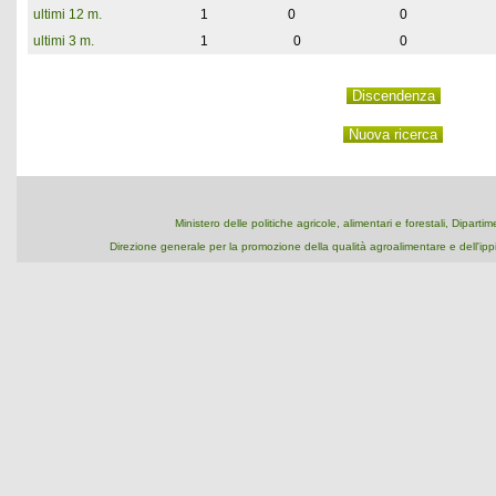
ultimi 12 m.
1
0
0
ultimi 3 m.
1
0
0
Ministero delle politiche agricole, alimentari e forestali, Dipart
Direzione generale per la promozione della qualità agroalimentare e dell'