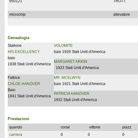
950121
TROTT.
microchip
allevatore
Genealogia
Stallone
VOLOMITE
HIS EXCELLENCY
baio 1926 Stati Uniti d'America
baio
MARGARET ARION
1938 Stati Uniti d'America
1923 Stati Uniti d'America
Fattrice
MR. MCELWYN
CHLOE HANOVER
baio 1921 Stati Uniti d'America
Baio
PATRICIA HANOVER
1941 Stati Uniti d'America
1932 Stati Uniti d'America
Prestazioni
quando
corse
vittorie
piazz.
carriera
0
0
0