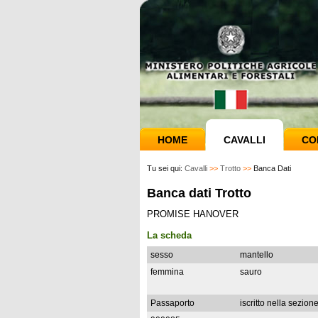
HOME
CAVALLI
CO
Tu sei qui:
Cavalli
>>
Trotto
>>
Banca Dati
Banca dati Trotto
PROMISE HANOVER
La scheda
sesso
mantello
femmina
sauro
Passaporto
iscritto nella sezion