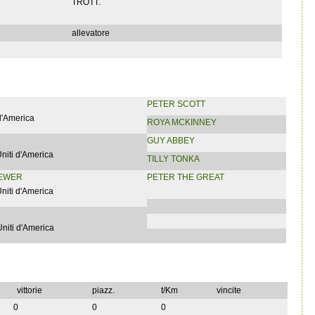
TROTT.
allevatore
PETER SCOTT
 d'America
ROYA MCKINNEY
GUY ABBEY
Uniti d'America
TILLY TONKA
REWER
PETER THE GREAT
Uniti d'America
Uniti d'America
vittorie
piazz.
t/Km
vincite
0
0
0