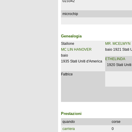
023342
microchip
Genealogia
Stallone
MR. MCELWYN
MC LIN HANOVER
baio 1921 Stati 
baio
ETHELINDA
1935 Stati Uniti d'America
1920 Stati Uniti
Fattrice
Prestazioni
quando
corse
carriera
0