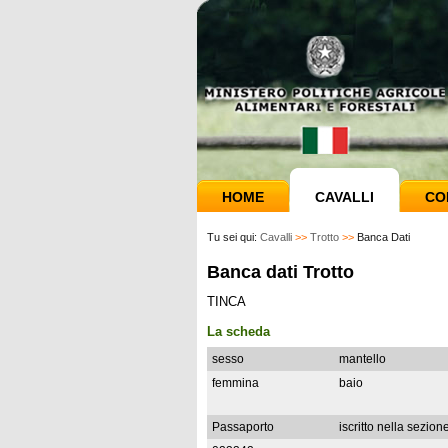
HOME
CAVALLI
CO
Tu sei qui:
Cavalli
>>
Trotto
>>
Banca Dati
Banca dati Trotto
TINCA
La scheda
sesso
mantello
femmina
baio
Passaporto
iscritto nella sezion