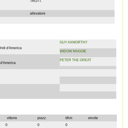
TROTT.
allevatore
GUY AXWORTHY
Uniti d'America
WIDOW MAGGIE
PETER THE GREAT
 d'America
vittorie
piazz.
t/Km
vincite
0
0
0