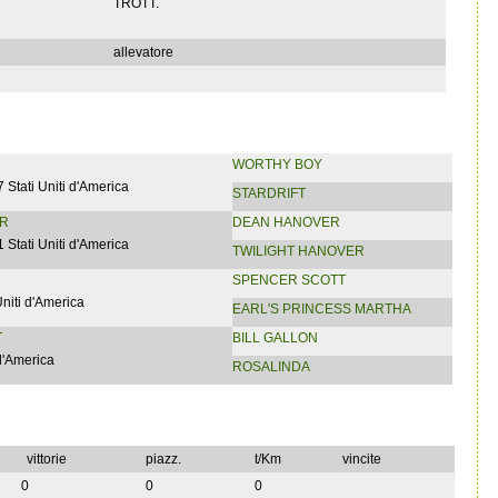
TROTT.
allevatore
WORTHY BOY
 Stati Uniti d'America
STARDRIFT
ER
DEAN HANOVER
 Stati Uniti d'America
TWILIGHT HANOVER
SPENCER SCOTT
Uniti d'America
EARL'S PRINCESS MARTHA
T
BILL GALLON
 d'America
ROSALINDA
vittorie
piazz.
t/Km
vincite
0
0
0