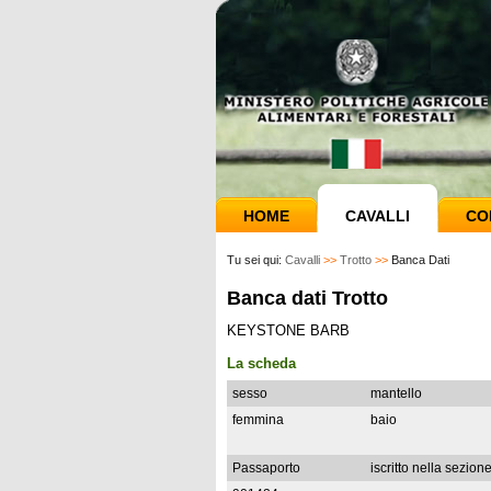
HOME
CAVALLI
CO
Tu sei qui:
Cavalli
>>
Trotto
>>
Banca Dati
Banca dati Trotto
KEYSTONE BARB
La scheda
sesso
mantello
femmina
baio
Passaporto
iscritto nella sezion