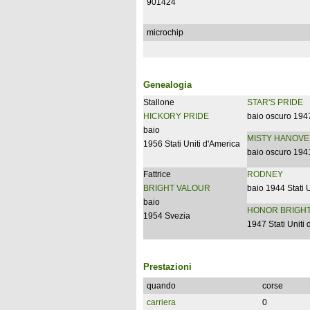
901424
microchip
Genealogia
Stallone
STAR'S PRIDE
HICKORY PRIDE
baio oscuro 1947
baio
MISTY HANOV
1956 Stati Uniti d'America
baio oscuro 1941
Fattrice
RODNEY
BRIGHT VALOUR
baio 1944 Stati 
baio
HONOR BRIGH
1954 Svezia
1947 Stati Uniti
Prestazioni
quando
corse
carriera
0