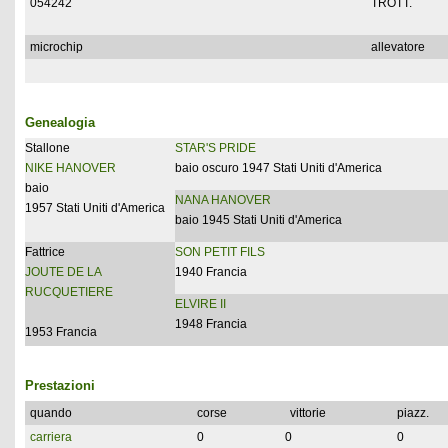
054242
TROTT.
microchip
allevatore
Genealogia
Stallone
STAR'S PRIDE
NIKE HANOVER
baio oscuro 1947 Stati Uniti d'America
baio
NANA HANOVER
1957 Stati Uniti d'America
baio 1945 Stati Uniti d'America
Fattrice
SON PETIT FILS
JOUTE DE LA
1940 Francia
RUCQUETIERE
ELVIRE II
1948 Francia
1953 Francia
Prestazioni
quando
corse
vittorie
piazz.
carriera
0
0
0