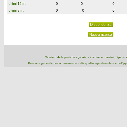
ultimi 12 m.
0
0
0
ultimi 3 m.
0
0
0
Ministero delle politiche agricole, alimentari e forestali, Dipart
Direzione generale per la promozione della qualità agroalimentare e dell'