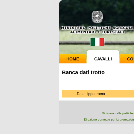
HOME
CAVALLI
CO
Banca dati trotto
Data
ippodromo
Ministero delle politich
Direzione generale per la promozion