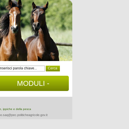
MODULI -
DOCUMENTI
re, ippiche e della pesca
o.saq@pec.politicheagricole.gov.it