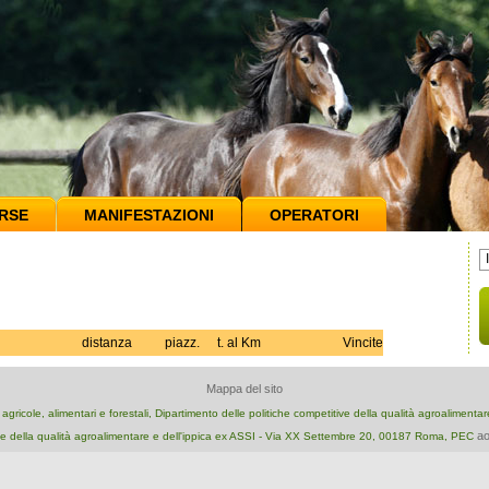
RSE
MANIFESTAZIONI
OPERATORI
distanza
piazz.
t. al Km
Vincite
Mappa del sito
e agricole, alimentari e forestali, Dipartimento delle politiche competitive della qualità agroalimenta
ao
e della qualità agroalimentare e dell'ippica ex ASSI - Via XX Settembre 20, 00187 Roma, PEC