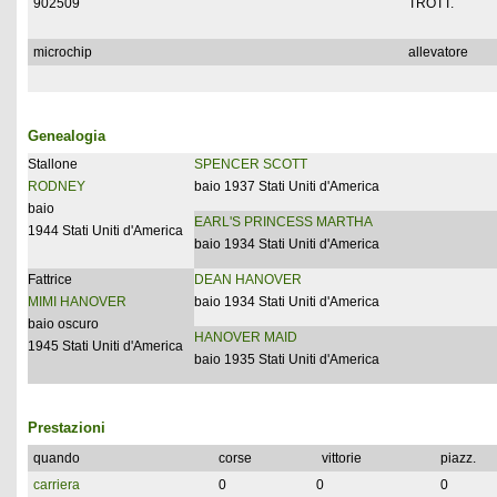
902509
TROTT.
microchip
allevatore
Genealogia
Stallone
SPENCER SCOTT
RODNEY
baio 1937 Stati Uniti d'America
baio
EARL'S PRINCESS MARTHA
1944 Stati Uniti d'America
baio 1934 Stati Uniti d'America
Fattrice
DEAN HANOVER
MIMI HANOVER
baio 1934 Stati Uniti d'America
baio oscuro
HANOVER MAID
1945 Stati Uniti d'America
baio 1935 Stati Uniti d'America
Prestazioni
quando
corse
vittorie
piazz.
carriera
0
0
0