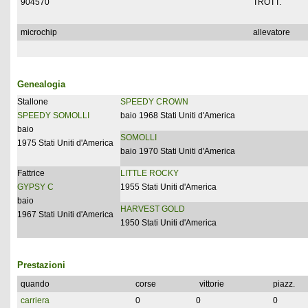
904570
TROTT.
microchip
allevatore
Genealogia
Stallone
SPEEDY CROWN
SPEEDY SOMOLLI
baio 1968 Stati Uniti d'America
baio
SOMOLLI
1975 Stati Uniti d'America
baio 1970 Stati Uniti d'America
Fattrice
LITTLE ROCKY
GYPSY C
1955 Stati Uniti d'America
baio
HARVEST GOLD
1967 Stati Uniti d'America
1950 Stati Uniti d'America
Prestazioni
quando
corse
vittorie
piazz.
carriera
0
0
0