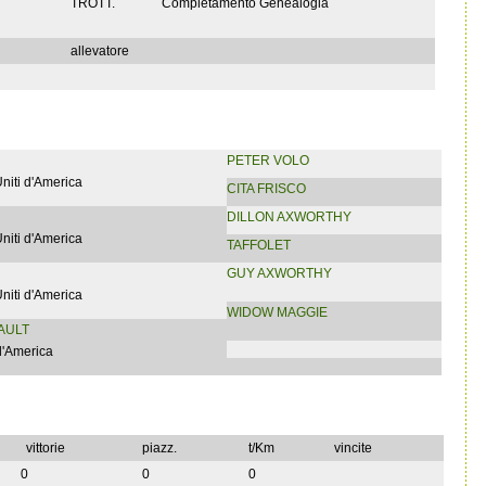
TROTT.
Completamento Genealogia
allevatore
PETER VOLO
Uniti d'America
CITA FRISCO
DILLON AXWORTHY
Uniti d'America
TAFFOLET
GUY AXWORTHY
Uniti d'America
WIDOW MAGGIE
AULT
 d'America
vittorie
piazz.
t/Km
vincite
0
0
0