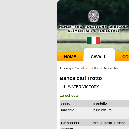
HOME
CAVALLI
CO
Tu sei qui:
Cavalli
>>
Trotto
>>
Banca Dati
Banca dati Trotto
LULLWATER VICTORY
La scheda
sesso
mantello
maschio
baio oscuro
Passaporto
iscritto nella sezione