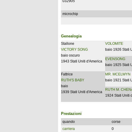
032905
microchip
Genealogia
Stallone
VOLOMITE
VICTORY SONG
baio 1926 Stati 
baio oscuro
EVENSONG
1943 Stati Uniti d'America
baio 1925 Stati 
Fattrice
MR. MCELWYN
RUTH'S BABY
baio 1921 Stati 
baio
RUTH M. CHEN
1939 Stati Uniti d'America
1924 Stati Uniti
Prestazioni
quando
corse
carriera
0