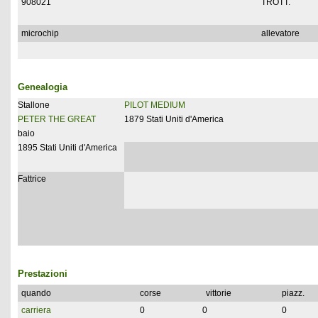
908021
TROTT.
microchip
allevatore
Genealogia
Stallone
PILOT MEDIUM
PETER THE GREAT
1879 Stati Uniti d'America
baio
1895 Stati Uniti d'America
Fattrice
Prestazioni
quando
corse
vittorie
piazz.
carriera
0
0
0