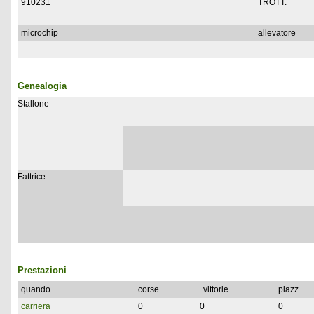
910231
TROTT.
microchip
allevatore
Genealogia
Stallone
Fattrice
Prestazioni
quando
corse
vittorie
piazz.
carriera
0
0
0