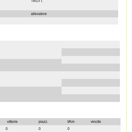
TROTT.
allevatore
vittorie
piazz.
t/Km
vincite
0
0
0