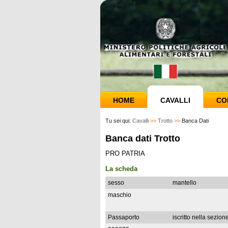
HOME
CAVALLI
CO
Tu sei qui:
Cavalli
>>
Trotto
>>
Banca Dati
Banca dati Trotto
PRO PATRIA
La scheda
sesso
mantello
maschio
Passaporto
iscritto nella sezion