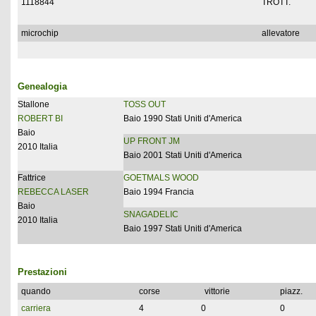
1118844
TROTT.
microchip
allevatore
Genealogia
Stallone
TOSS OUT
ROBERT BI
Baio 1990 Stati Uniti d'America
Baio
UP FRONT JM
2010 Italia
Baio 2001 Stati Uniti d'America
Fattrice
GOETMALS WOOD
REBECCA LASER
Baio 1994 Francia
Baio
SNAGADELIC
2010 Italia
Baio 1997 Stati Uniti d'America
Prestazioni
quando
corse
vittorie
piazz.
carriera
4
0
0