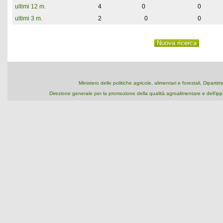
ultimi 12 m.
4
0
0
ultimi 3 m.
2
0
0
Ministero delle politiche agricole, alimentari e forestali, Dipart
Direzione generale per la promozione della qualità agroalimentare e dell'