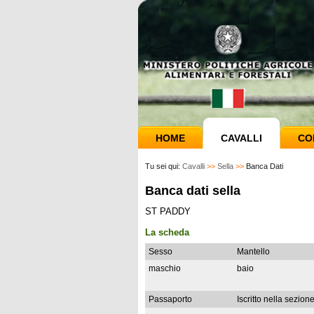
HOME
CAVALLI
CO
Tu sei qui:
Cavalli
>>
Sella
>>
Banca Dati
Banca dati sella
ST PADDY
La scheda
Sesso
Mantello
maschio
baio
Passaporto
Iscritto nella sezion