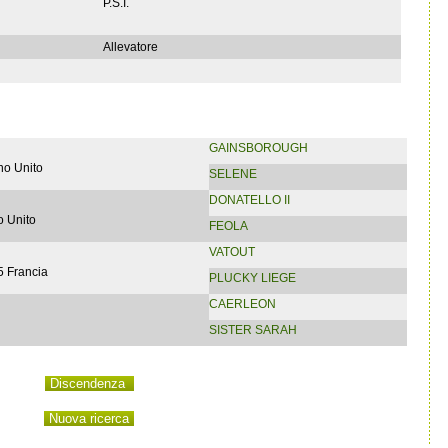
P.S.I.
Allevatore
GAINSBOROUGH
no Unito
SELENE
DONATELLO II
 Unito
FEOLA
VATOUT
5 Francia
PLUCKY LIEGE
CAERLEON
SISTER SARAH