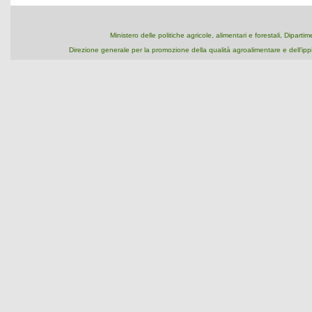
Ministero delle politiche agricole, alimentari e forestali, Dipart
Direzione generale per la promozione della qualità agroalimentare e dell'