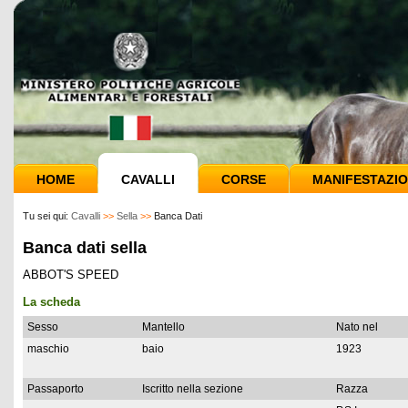
HOME
CAVALLI
CORSE
MANIFESTAZIO
Tu sei qui:
Cavalli
>>
Sella
>>
Banca Dati
Banca dati sella
ABBOT'S SPEED
La scheda
Sesso
Mantello
Nato nel
maschio
baio
1923
Passaporto
Iscritto nella sezione
Razza