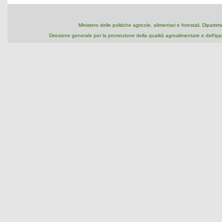
Ministero delle politiche agricole, alimentari e forestali, Dipart
Direzione generale per la promozione della qualità agroalimentare e dell'