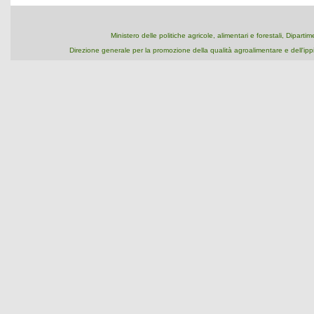
Ministero delle politiche agricole, alimentari e forestali, Dipart
Direzione generale per la promozione della qualità agroalimentare e dell'