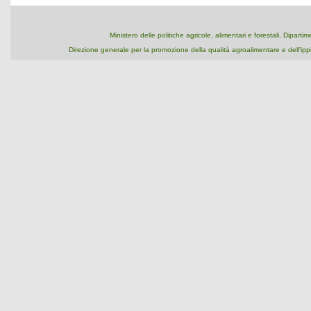
Ministero delle politiche agricole, alimentari e forestali, Dipart
Direzione generale per la promozione della qualità agroalimentare e dell'