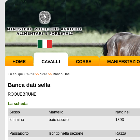
HOME
CAVALLI
CORSE
MANIFESTAZIO
Tu sei qui:
Cavalli
>>
Sella
>>
Banca Dati
Banca dati sella
ROQUEBRUNE
La scheda
Sesso
Mantello
Nato nel
femmina
baio oscuro
1893
Passaporto
Iscritto nella sezione
Razza