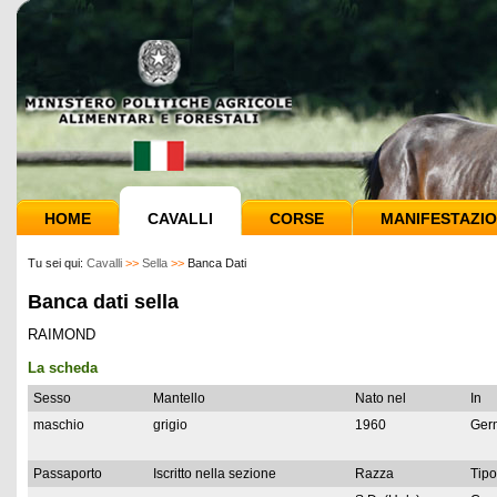
HOME
CAVALLI
CORSE
MANIFESTAZIO
Tu sei qui:
Cavalli
>>
Sella
>>
Banca Dati
Banca dati sella
RAIMOND
La scheda
Sesso
Mantello
Nato nel
In
maschio
grigio
1960
Ger
Passaporto
Iscritto nella sezione
Razza
Tipo