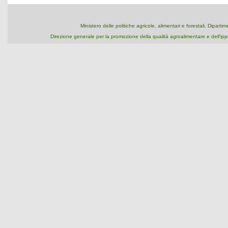
Ministero delle politiche agricole, alimentari e forestali, Dipart
Direzione generale per la promozione della qualità agroalimentare e dell'