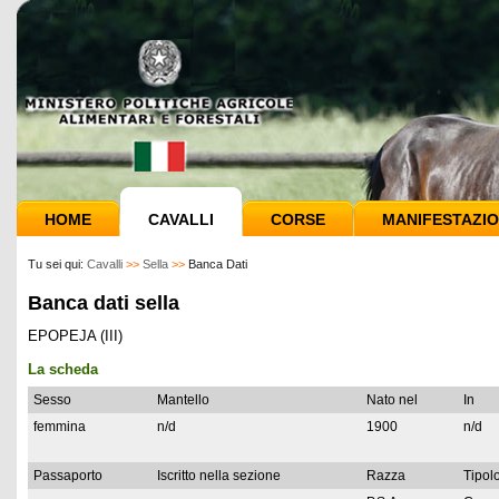
HOME
CAVALLI
CORSE
MANIFESTAZIO
Tu sei qui:
Cavalli
>>
Sella
>>
Banca Dati
Banca dati sella
EPOPEJA (III)
La scheda
Sesso
Mantello
Nato nel
In
femmina
n/d
1900
n/d
Passaporto
Iscritto nella sezione
Razza
Tipolo