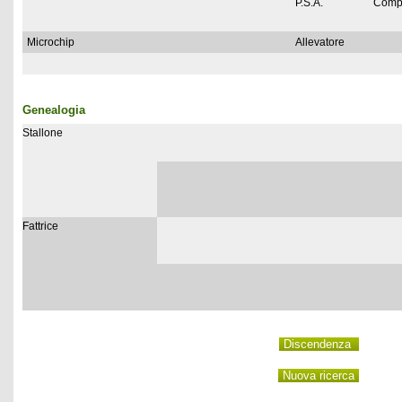
P.S.A.
Comp
Microchip
Allevatore
Genealogia
Stallone
Fattrice