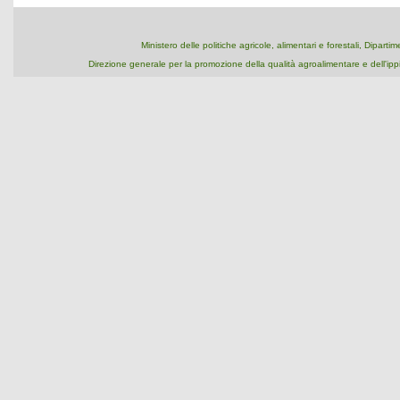
Ministero delle politiche agricole, alimentari e forestali, Dipart
Direzione generale per la promozione della qualità agroalimentare e dell'