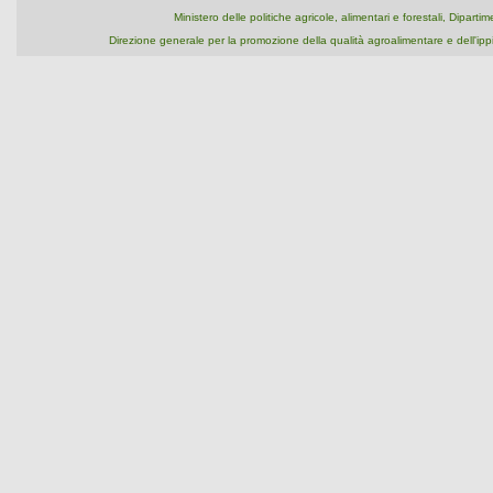
Ministero delle politiche agricole, alimentari e forestali, Dipart
Direzione generale per la promozione della qualità agroalimentare e dell'