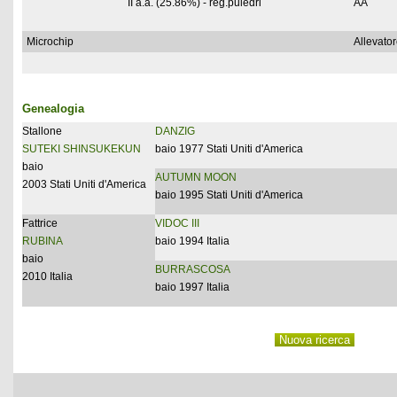
II a.a. (25.86%) - reg.puledri
AA
Microchip
Allevato
Genealogia
Stallone
DANZIG
SUTEKI SHINSUKEKUN
baio 1977 Stati Uniti d'America
baio
AUTUMN MOON
2003 Stati Uniti d'America
baio 1995 Stati Uniti d'America
Fattrice
VIDOC III
RUBINA
baio 1994 Italia
baio
BURRASCOSA
2010 Italia
baio 1997 Italia