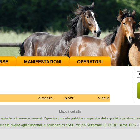
RSE
MANIFESTAZIONI
OPERATORI
distanza
piazz.
Vincite
Mappa del sito
e agricole, alimentari e forestali, Dipartimento delle politiche competitive della qualità agroalimenta
ao
e della qualità agroalimentare e dell'ippica ex ASSI - Via XX Settembre 20, 00187 Roma, PEC