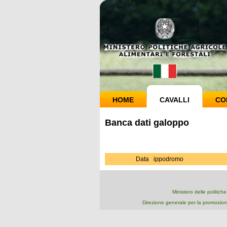
HOME
CAVALLI
CO
Banca dati galoppo
Data
ippodromo
Ministero delle politich
Direzione generale per la promozion