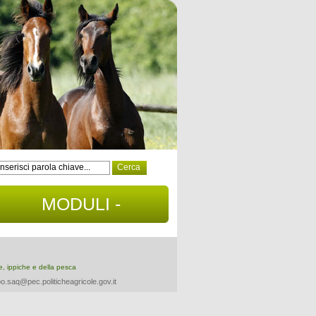
MODULI -
DOCUMENTI
re, ippiche e della pesca
o.saq@pec.politicheagricole.gov.it