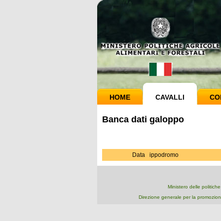
HOME
CAVALLI
CO
Banca dati galoppo
Data
ippodromo
Ministero delle politich
Direzione generale per la promozion