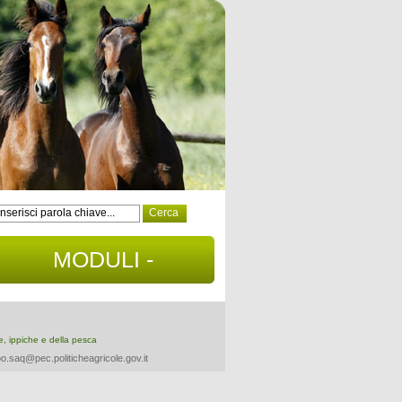
MODULI -
DOCUMENTI
re, ippiche e della pesca
o.saq@pec.politicheagricole.gov.it