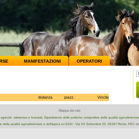
RSE
MANIFESTAZIONI
OPERATORI
distanza
piazz.
Vincite
Mappa del sito
e agricole, alimentari e forestali, Dipartimento delle politiche competitive della qualità agroalimenta
ao
e della qualità agroalimentare e dell'ippica ex ASSI - Via XX Settembre 20, 00187 Roma, PEC