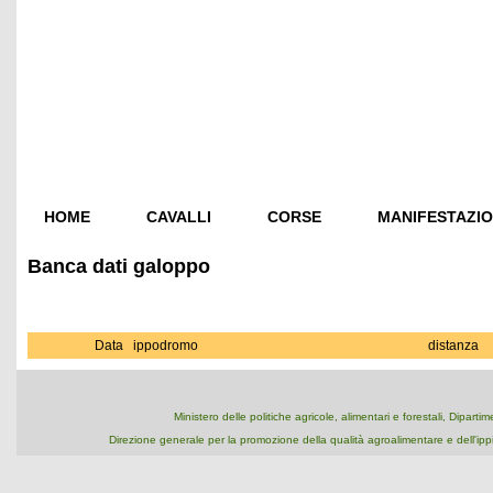
HOME
CAVALLI
CORSE
MANIFESTAZIO
Banca dati galoppo
Data
ippodromo
distanza
Ministero delle politiche agricole, alimentari e forestali, Dipart
Direzione generale per la promozione della qualità agroalimentare e dell'