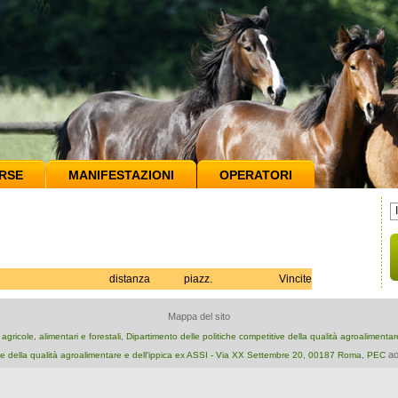
RSE
MANIFESTAZIONI
OPERATORI
distanza
piazz.
Vincite
Mappa del sito
e agricole, alimentari e forestali, Dipartimento delle politiche competitive della qualità agroalimenta
ao
e della qualità agroalimentare e dell'ippica ex ASSI - Via XX Settembre 20, 00187 Roma, PEC