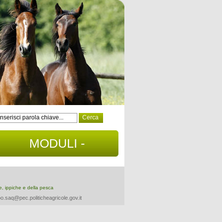
MODULI -
DOCUMENTI
re, ippiche e della pesca
o.saq@pec.politicheagricole.gov.it