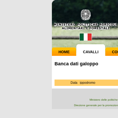
HOME
CAVALLI
CO
Banca dati galoppo
Data
ippodromo
Ministero delle politich
Direzione generale per la promozion