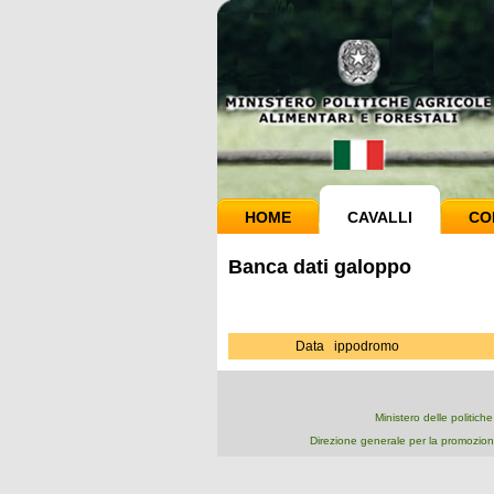
HOME
CAVALLI
CO
Banca dati galoppo
Data
ippodromo
Ministero delle politich
Direzione generale per la promozion