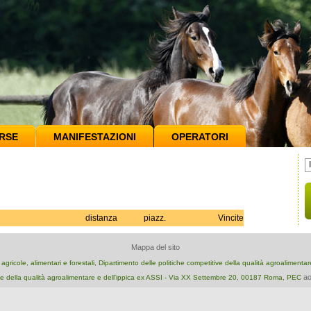
RSE
MANIFESTAZIONI
OPERATORI
distanza
piazz.
Vincite
Mappa del sito
e agricole, alimentari e forestali, Dipartimento delle politiche competitive della qualità agroalimenta
ao
e della qualità agroalimentare e dell'ippica ex ASSI - Via XX Settembre 20, 00187 Roma, PEC