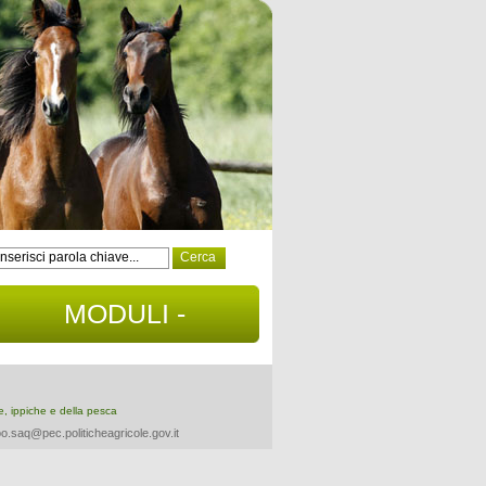
MODULI -
DOCUMENTI
re, ippiche e della pesca
o.saq@pec.politicheagricole.gov.it