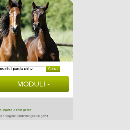
MODULI -
DOCUMENTI
re, ippiche e della pesca
o.saq@pec.politicheagricole.gov.it