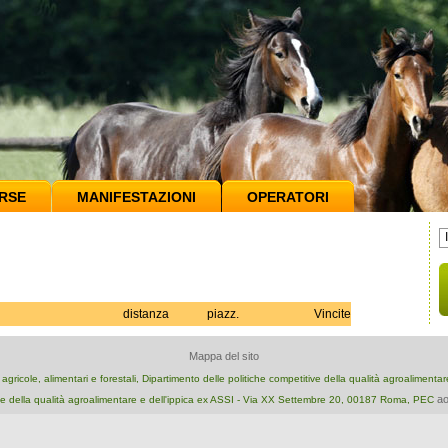
RSE
MANIFESTAZIONI
OPERATORI
distanza
piazz.
Vincite
Mappa del sito
e agricole, alimentari e forestali, Dipartimento delle politiche competitive della qualità agroalimenta
ao
e della qualità agroalimentare e dell'ippica ex ASSI - Via XX Settembre 20, 00187 Roma, PEC