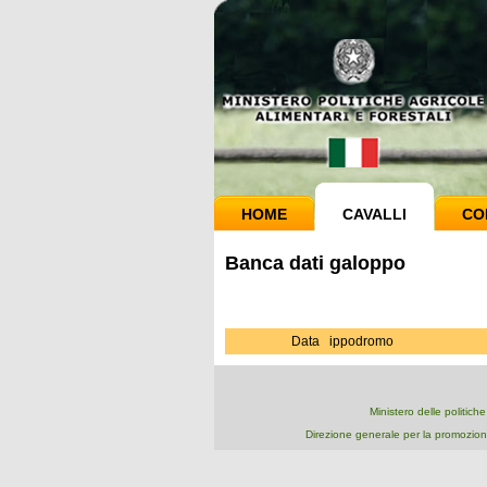
HOME
CAVALLI
CO
Banca dati galoppo
Data
ippodromo
Ministero delle politich
Direzione generale per la promozion