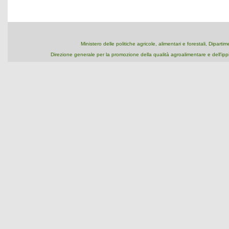
Ministero delle politiche agricole, alimentari e forestali, Dipart
Direzione generale per la promozione della qualità agroalimentare e dell'