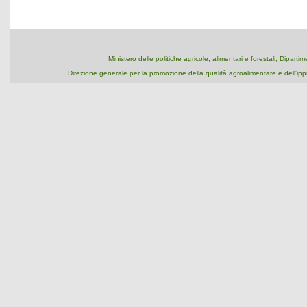
Ministero delle politiche agricole, alimentari e forestali, Dipart
Direzione generale per la promozione della qualità agroalimentare e dell'