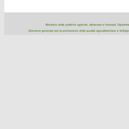
Ministero delle politiche agricole, alimentari e forestali, Dipart
Direzione generale per la promozione della qualità agroalimentare e dell'