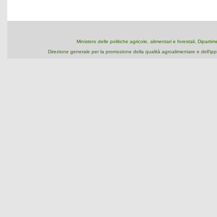
Ministero delle politiche agricole, alimentari e forestali, Dipart
Direzione generale per la promozione della qualità agroalimentare e dell'